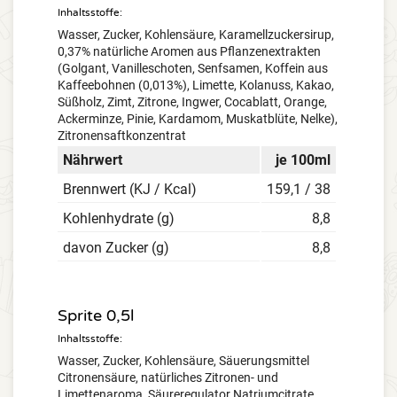
Inhaltsstoffe:
Wasser, Zucker, Kohlensäure, Karamellzuckersirup,
0,37% natürliche Aromen aus Pflanzenextrakten
(Golgant, Vanilleschoten, Senfsamen, Koffein aus
Kaffeebohnen (0,013%), Limette, Kolanuss, Kakao,
Süßholz, Zimt, Zitrone, Ingwer, Cocablatt, Orange,
Ackerminze, Pinie, Kardamom, Muskatblüte, Nelke),
Zitronensaftkonzentrat
Nährwert
je 100ml
Brennwert (KJ / Kcal)
159,1 / 38
Kohlenhydrate (g)
8,8
davon Zucker (g)
8,8
Sprite 0,5l
Inhaltsstoffe:
Wasser, Zucker, Kohlensäure, Säuerungsmittel
Citronensäure, natürliches Zitronen- und
Limettenaroma, Säureregulator Natriumcitrate.